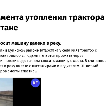
мента утопления трактора
стане
осит машину далеко в реку.
ак в Буинском районе Татарстана у села Кият трактор с
 как трактор с людьми пытается проехать через
и, потоки воды начали сносить машину с моста. В считанны
ет в реку вместе с пассажирами и водителем. 31-летний
иров смогли спастись.