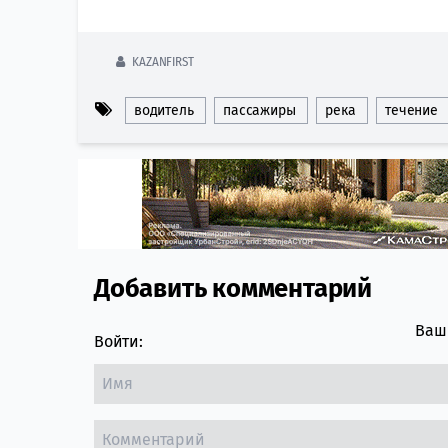
KAZANFIRST
водитель
пассажиры
река
течение
Добавить комментарий
Comment section
Ваш 
Войти: