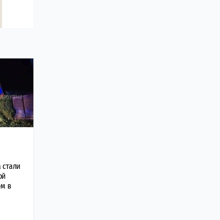
 стали
ой
ом в