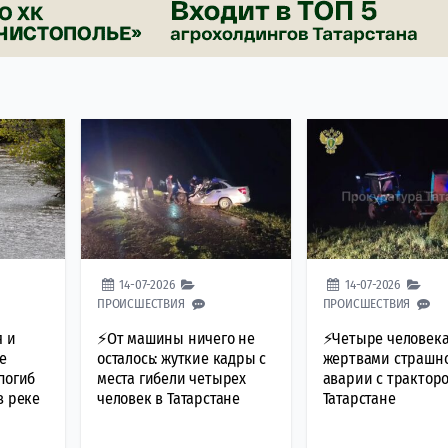
14-07-2026
14-07-2026
ПРОИСШЕСТВИЯ
ПРОИСШЕСТВИЯ
я и
⚡От машины ничего не
⚡Четыре человека
е
осталось: жуткие кадры с
жертвами страшн
погиб
места гибели четырех
аварии с трактор
в реке
человек в Татарстане
Татарстане