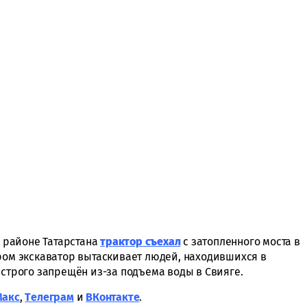
м районе Татарстана
трактор съехал
с затопленного моста в
ором экскаватор вытаскивает людей, находившихся в
 строго запрещён из-за подъема воды в Свияге.
Макс
,
Tелеграм
и
ВКонтакте
.