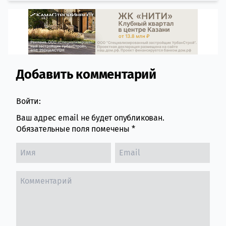
Добавить комментарий
Comment section
Войти:
Ваш адрес email не будет опубликован.
Обязательные поля помечены
*