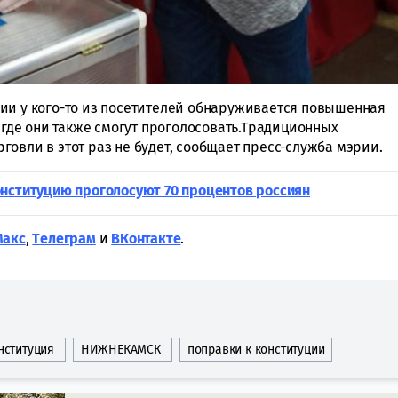
ии у кого-то из посетителей обнаруживается повышенная
, где они также смогут проголосовать.Традиционных
овли в этот раз не будет, сообщает пресс-служба мэрии.
онституцию проголосуют 70 процентов россиян
Макс
,
Tелеграм
и
ВКонтакте
.
нституция
НИЖНЕКАМСК
поправки к конституции