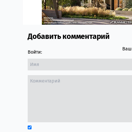
Добавить комментарий
Comment section
Ваш 
Войти: