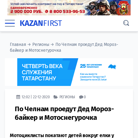
KAZAN
FIRST
Главная
→
Регионы
→
По Челнам проедут Дед Мороз-
байкер и Мотоснегурочка
12:02 | 22-12-2020
РЕГИОНЫ
0
По Челнам проедут Дед Мороз-
байкер и Мотоснегурочка
Мотоциклисты покатают детей вокруг елки у