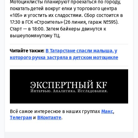
Мотоциклисты планируют проехаться по городу,
покатать детей вокруг елки у торгового центра
«105» и угостить их сладостями. Сбор состоится в
17:30 в ГСК «Строитель» (26 линия, гараж №595).
Старт — в 18:00. Затем байкеры двинутся к
вышеупомянутому ТЦ.
Читайте также:
В Татарстане спасли малыша, у
которого ручка застряла в детском мотоцикле
Всё самое интересное в наших группах
Макс
,
Tелеграм
и
ВКонтакте
.