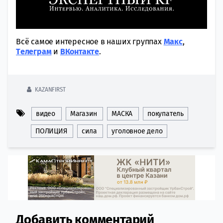
Всё самое интересное в наших группах
Макс
,
Tелеграм
и
ВКонтакте
.
KAZANFIRST
видео
Магазин
МАСКА
покупатель
ПОЛИЦИЯ
сила
уголовное дело
Добавить комментарий
Comment section