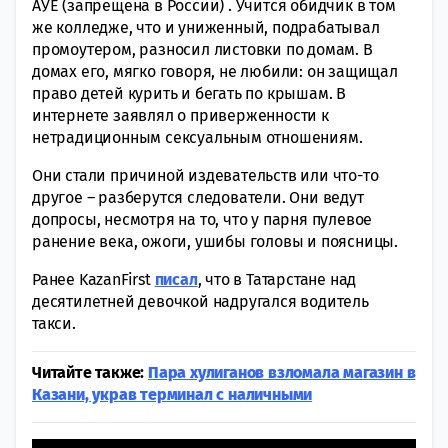
АУЕ (запрещена в России) . Учится обидчик в том
же колледже, что и униженный, подрабатывал
промоутером, разносил листовки по домам. В
домах его, мягко говоря, не любили: он защищал
право детей курить и бегать по крышам. В
интернете заявлял о приверженности к
нетрадиционным сексуальным отношениям.
Они стали причиной издевательств или что-то
другое – разберутся следователи. Они ведут
допросы, несмотря на то, что у парня пулевое
ранение века, ожоги, ушибы головы и поясницы.
Ранее KazanFirst
писал
, что в Татарстане над
десятилетней девочкой надругался водитель
такси.
Читайте также:
Пара хулиганов взломала магазин в
Казани, украв терминал с наличными