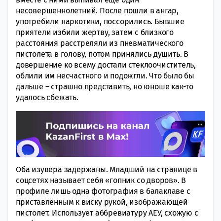
несовершеннолетний. После пошли в ангар,
употребили наркотики, поссорились. Бывшие
приятели избили жертву, затем с близкого
расстояния расстреляли из пневматического
пистолета в голову, потом принялись душить. В
довершение ко всему достали стеклоочиститель,
облили им несчастного и подожгли. Что было бы
дальше – страшно представить, но юноше как-то
удалось сбежать.
Оба изувера задержаны. Младший на странице в
соцсетях называет себя «гопник со дворов». В
профиле лишь одна фотография в балаклаве с
приставленным к виску рукой, изображающей
пистолет. Использует аббревиатуру АЕУ, схожую с