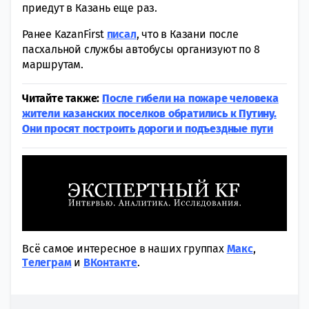
приедут в Казань еще раз.
Ранее KazanFirst
писал
, что в Казани после
пасхальной службы автобусы организуют по 8
маршрутам.
Читайте также:
После гибели на пожаре человека
жители казанских поселков обратились к Путину.
Они просят построить дороги и подъездные пути
Всё самое интересное в наших группах
Макс
,
Tелеграм
и
ВКонтакте
.