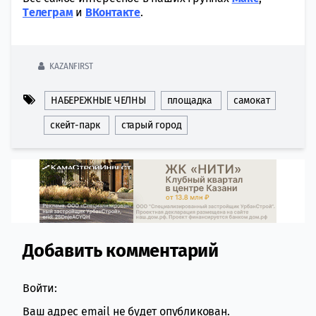
Tелеграм
и
ВКонтакте
.
KAZANFIRST
НАБЕРЕЖНЫЕ ЧЕЛНЫ
площадка
самокат
скейт-парк
старый город
Добавить комментарий
Comment section
Войти:
Ваш адрес email не будет опубликован.