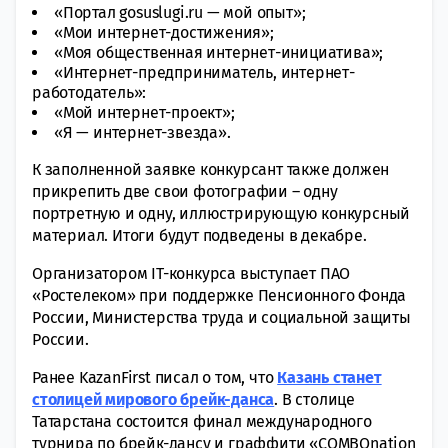
«Портал gosuslugi.ru — мой опыт»;
«Мои интернет-достижения»;
«Моя общественная интернет-инициатива»;
«Интернет-предприниматель, интернет-
работодатель»:
«Мой интернет-проект»;
«Я — интернет-звезда».
К заполненной заявке конкурсант также должен
прикрепить две свои фотографии – одну
портретную и одну, иллюстрирующую конкурсный
материал. Итоги будут подведены в декабре.
Организатором IT-конкурса выступает ПАО
«Ростелеком» при поддержке Пенсионного Фонда
России, Министерства труда и социальной защиты
России.
Ранее KazanFirst писал о том, что
Казань станет
столицей мирового брейк-данса
. В столице
Татарстана состоится финал международного
турнира по брейк-дансу и граффити «COMBOnation