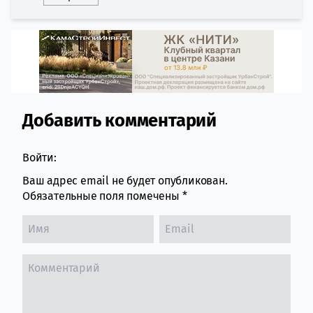
Добавить комментарий
Comment section
Войти:
Ваш адрес email не будет опубликован.
Обязательные поля помечены
*