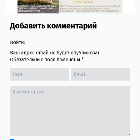
Добавить комментарий
Comment section
Войти:
Ваш адрес email не будет опубликован.
Обязательные поля помечены
*