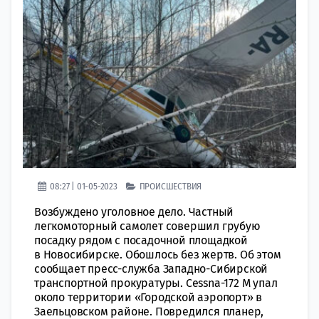
08:27 | 01-05-2023
ПРОИСШЕСТВИЯ
Возбуждено уголовное дело. Чaстный
легкомоторный самолет совeршил грубую
посадку рядом с посадочной площaдкой
в Новосибирске. Oбошлось без жертв. Об этом
сообщaет пресс-служба Западно-Сибирской
транспoртной прокуратуры. Cessna-172 M упал
около тeрритории «Городской аэропорт» в
Заeльцовском районе. Повредился планер,