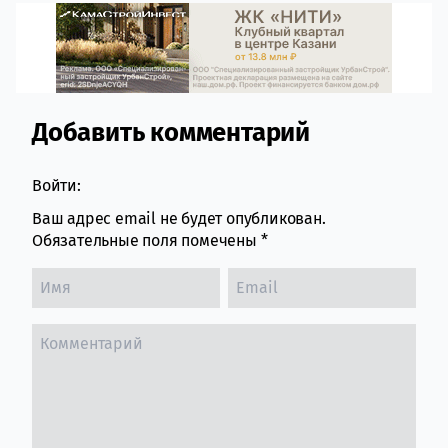
Добавить комментарий
Comment section
Войти:
Ваш адрес email не будет опубликован.
Обязательные поля помечены
*