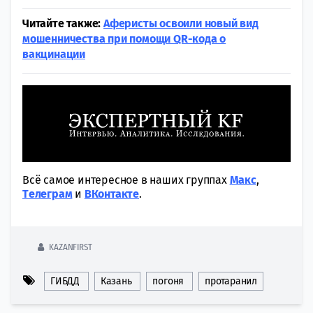
Читайте также:
Аферисты освоили новый вид
мошенничества при помощи QR-кода о
вакцинации
Всё самое интересное в наших группах
Макс
,
Tелеграм
и
ВКонтакте
.
KAZANFIRST
ГИБДД
Казань
погоня
протаранил