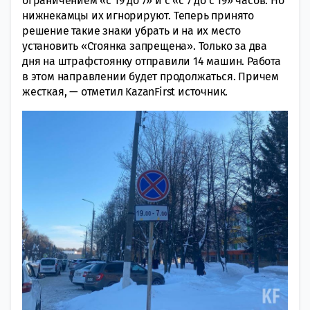
ограничением «с 19 до 7» и с «с 7 до с 19» часов. Но
нижнекамцы их игнорируют. Теперь принято
решение такие знаки убрать и на их место
установить «Стоянка запрещена». Только за два
дня на штрафстоянку отправили 14 машин. Работа
в этом направлении будет продолжаться. Причем
жесткая, — отметил KazanFirst источник.