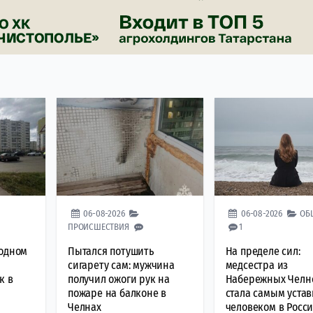
06-08-2026
06-08-2026
ОБ
ПРОИСШЕСТВИЯ
1
ходном
Пытался потушить
На пределе сил:
сигарету сам: мужчина
медсестра из
к в
получил ожоги рук на
Набережных Челн
пожаре на балконе в
стала самым уста
Челнах
человеком в Росс