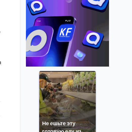
е
л
Не ешьте эту
готовую еду из