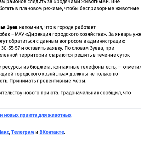
ам районов следить за бродячими животными. Вне
аботать в плановом режиме, чтобы беспризорные животные
ья Зуев
напомнил, что в городе работает
бак – МАУ «Дирекция городского хозяйства». За январь уж
огут обратиться с данным вопросом в администрацию
0-55-57 и оставить заявку. По словам Зуева, при
еленной территории стараются решить в течение суток.
ресурсы из бюджета, контактные телефоны есть, — отмети
кцией городского хозяйства» должны не только по
деть. Принимать превентивные меры.
оительству нового приюта. Градоначальник сообщил, что
.
ри новых приюта для животных
Макс
,
Tелеграм
и
ВКонтакте
.