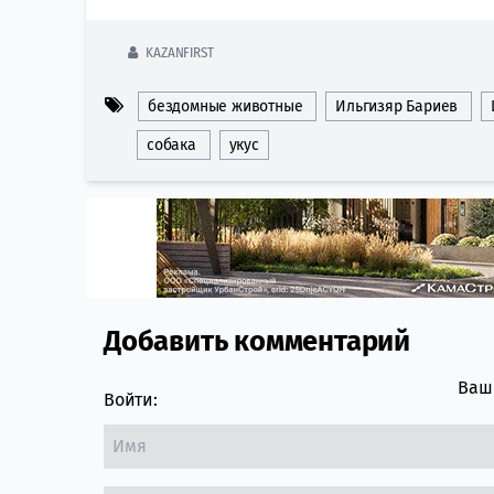
KAZANFIRST
бездомные животные
Ильгизяр Бариев
собака
укус
Добавить комментарий
Comment section
Ваш 
Войти: