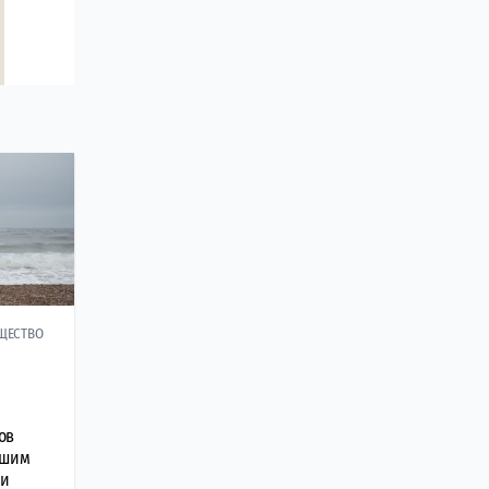
ЩЕСТВО
ов
вшим
ии