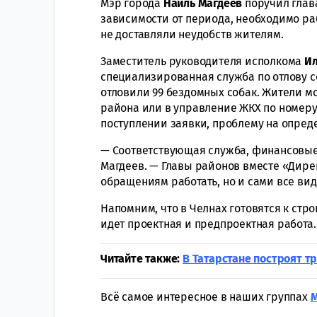
Мэр города
Наиль Магдеев
поручил глав
зависимости от периода, необходимо р
не доставляли неудобств жителям.
Заместитель руководителя исполкома
Ил
специализированная служба по отлову со
отловили 99 бездомных собак. Жители м
района или в управление ЖКХ по номеру 3
поступлении заявки, проблему на опред
— Соответствующая служба, финансовые 
Магдеев. — Главы районов вместе «Дире
обращениям работать, но и сами все ви
Напомним, что в Челнах готовятся к стр
идет проектная и предпроектная работа
Читайте также:
В Татарстане построят т
Всё самое интересное в наших группах