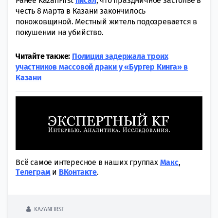
Ранее KazanFirst
писал
, что праздничное застолье в
честь 8 марта в Казани закончилось
поножовщиной. Местный житель подозревается в
покушении на убийство.
Читайте также:
Полиция задержала троих
участников массовой драки у «Бургер Кинга» в
Казани
Всё самое интересное в наших группах
Макс
,
Tелеграм
и
ВКонтакте
.
KAZANFIRST