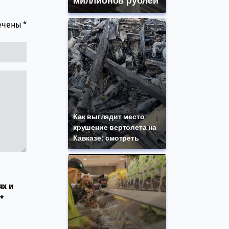
миллионов рублей
мечены
*
Как выглядит место
крушение вертолета на
Кавказе: смотреть
ях и
*