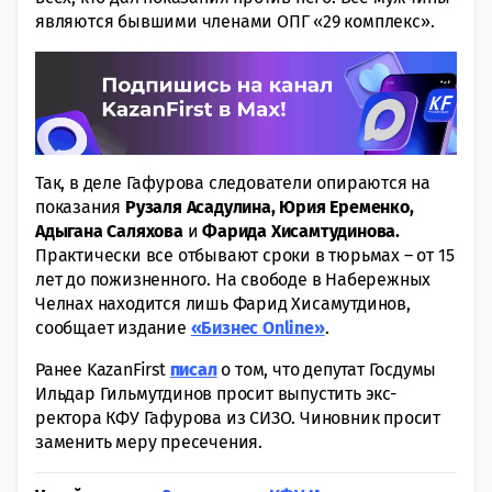
являются бывшими членами ОПГ «29 комплекс».
Так, в деле Гафурова следователи опираются на
показания
Рузаля Асадулина, Юрия Еременко,
Адыгана Саляхова
и
Фарида Хисамтудинова.
Практически все отбывают сроки в тюрьмах – от 15
лет до пожизненного. На свободе в Набережных
Челнах находится лишь Фарид Хисамутдинов,
сообщает издание
«Бизнес Online»
.
Ранее KazanFirst
писал
о том, что депутат Госдумы
Ильдар Гильмутдинов просит выпустить экс-
ректора КФУ Гафурова из СИЗО. Чиновник просит
заменить меру пресечения.