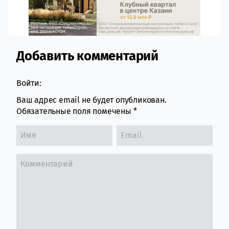
Добавить комментарий
Comment section
Войти:
Ваш адрес email не будет опубликован.
Обязательные поля помечены
*