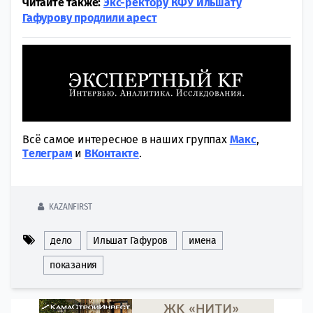
Читайте также:
Экс-ректору КФУ Ильшату
Гафурову продлили арест
Всё самое интересное в наших группах
Макс
,
Tелеграм
и
ВКонтакте
.
KAZANFIRST
дело
Ильшат Гафуров
имена
показания