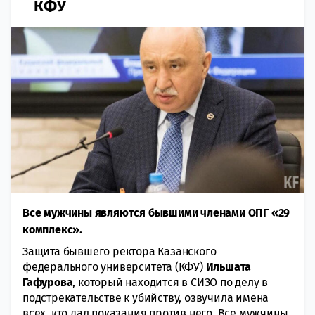
КФУ
Все мужчины являются бывшими членами ОПГ «29
комплекс».
Защита бывшего ректора Казанского
федерального университета (КФУ)
Ильшата
Гафурова
, который находится в СИЗО по делу в
подстрекательстве к убийству, озвучила имена
всех, кто дал показания против него. Все мужчины