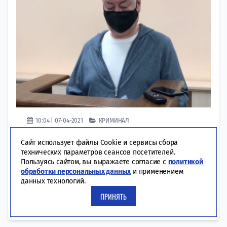
10:04 | 07-04-2021
КРИМИНАЛ
Обвиняемый подтвердил, что ТФБ был самым
Сайт использует файлы Cookie и сервисы сбора
крупным кредитором группы компаний Domo
технических параметров сеансов посетителей.
— ее портфель составлял несколько
Пользуясь сайтом, вы выражаете согласие с
политикой
миллиардов рублей. Экс-председатель
обработки персональных данных
и применением
правления «Татфондбанка» Роберт Мусин дал
данных технологий.
показания по делу о крахе ТФБ. Он подтвердил,
ПРИНЯТЬ
что Татфондбанк был самым крупным
кредитором группы компаний...