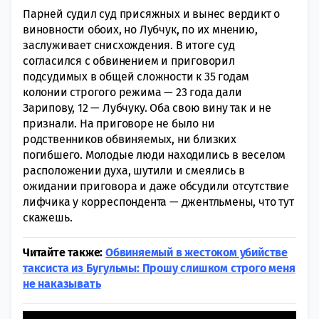
Парней судил суд присяжных и вынес вердикт о
виновности обоих, но Лубчук, по их мнению,
заслуживает снисхождения. В итоге суд
согласился с обвинением и приговорил
подсудимых в общей сложности к 35 годам
колонии строгого режима — 23 года дали
Зарипову, 12 — Лубчуку. Оба свою вину так и не
признали. На приговоре не было ни
родственников обвиняемых, ни близких
погибшего. Молодые люди находились в веселом
расположении духа, шутили и смеялись в
ожидании приговора и даже обсудили отсутствие
лифчика у корреспондента — джентльмены, что тут
скажешь.
Читайте также:
Обвиняемый в жестоком убийстве
таксиста из Бугульмы: Прошу слишком строго меня
не наказывать