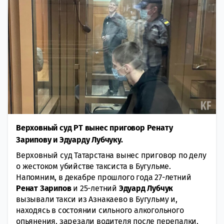
Верховный суд РТ вынес приговор Ренату
Зарипову и Эдуарду Лубчуку.
Верховный суд Татарстана вынес приговор по делу
о жестоком убийстве таксиста в Бугульме.
Напомним, в декабре прошлого года 27-летний
Ренат Зарипов
и 25-летний
Эдуард Лубчук
вызывали такси из Азнакаево в Бугульму и,
находясь в состоянии сильного алкогольного
опьянения, зарезали водителя после перепалки,