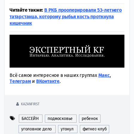
Читайте также:
В РКБ прооперировали 53-летнего
татарстанца, которому рыбья кость проткнула
кишечник
Всё самое интересное в наших группах
Макс
,
Tелеграм
и
ВКонтакте
.
KAZANFIRST
БАССЕЙН
подмосковье
ребенок
уголовное дело
утонул
фитнес-клуб