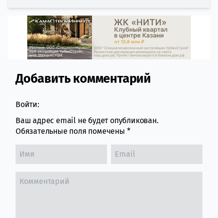
Добавить комментарий
Comment section
Войти:
Ваш адрес email не будет опубликован.
Обязательные поля помечены
*