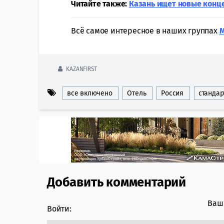
Читайте также:
Казань ищет новые конц
Всё самое интересное в наших группах
KAZANFIRST
все включено
Отель
Россия
стандар
Добавить комментарий
Comment section
Ваш 
Войти: