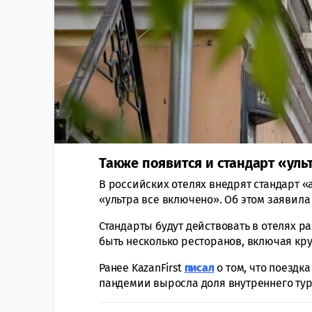
Также появится и стандарт «уль
В российских отелях внедрят стандарт «al
«ультра все включено». Об этом заявил
Стандарты будут действовать в отелях р
быть несколько ресторанов, включая кр
Ранее KazanFirst
писал
о том, что поездк
пандемии выросла доля внутреннего ту