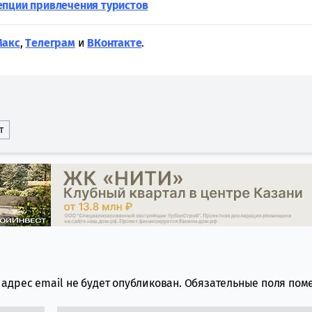
епции привлечения туристов
Макс
,
Tелеграм
и
ВКонтакте
.
т
адрес email не будет опубликован.
Обязательные поля по