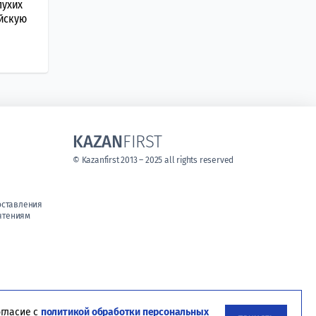
лухих
йскую
KAZAN
FIRST
© Kazanfirst 2013 – 2025 all rights reserved
оставления
чтениям
огласие с
политикой обработки персональных