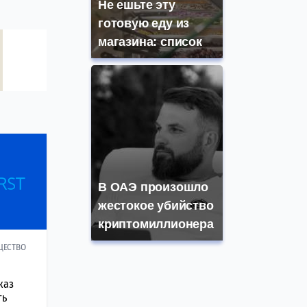
Не ешьте эту
готовую еду из
магазина: список
В ОАЭ произошло
жестокое убийство
криптомиллионера
ЩЕСТВО
каз
ть