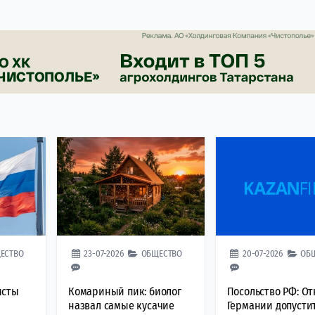
ЕСТВО
23-07-2026
ОБЩЕСТВО
20-07-2026
ОБ
исты
Комариный пик: биолог
Посольство РФ: От
назвал самые кусачие
Германии допусти