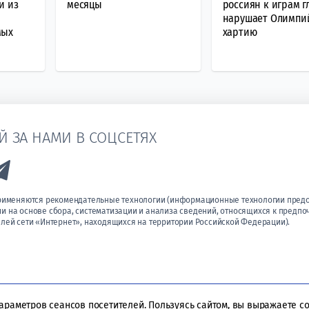
и из
месяцы
россиян к играм г
нарушает Олимпи
мых
хартию
Й ЗА НАМИ В СОЦСЕТЯХ
k to Vk
Link to Telegram
применяются рекомендательные технологии (информационные технологии пред
 на основе сбора, систематизации и анализа сведений, относящихся к предпо
лей сети «Интернет», находящихся на территории Российской Федерации).
параметров сеансов посетителей. Пользуясь сайтом, вы выражаете с