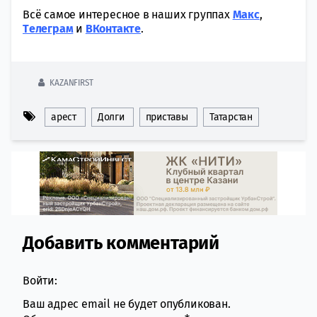
Всё самое интересное в наших группах
Макс
,
Tелеграм
и
ВКонтакте
.
KAZANFIRST
арест
Долги
приставы
Татарстан
Добавить комментарий
Comment section
Войти:
Ваш адрес email не будет опубликован.