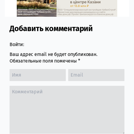
Добавить комментарий
Comment section
Войти:
Ваш адрес email не будет опубликован.
Обязательные поля помечены
*