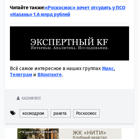
Читайте также:
«Роскосмос» хочет отсудить у ПСО
«Казань» 1,6 млрд рублей
Всё самое интересное в наших группах
Макс
,
Tелеграм
и
ВКонтакте
.
KAZANFIRST
космодром
ракета
Роскосмос