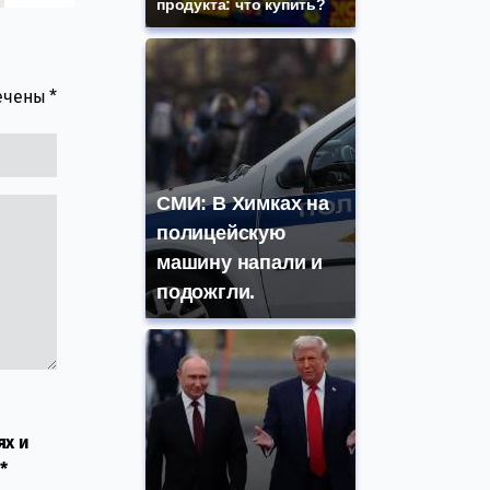
продукта: что купить?
мечены
*
СМИ: В Химках на
полицейскую
машину напали и
подожгли.
ях и
*