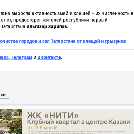
рстана выросла активность змей и клещей – их численность в
х лет, предостерег жителей республики первый
 Татарстана
Ильгизар
Зарипов
.
очистке городов и сел Татарстана от клещей и грызунов
Макс
,
Tелеграм
и
ВКонтакте
.
стан