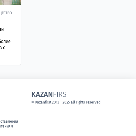
ЩЕСТВО
ии
более
в с
KAZAN
FIRST
© Kazanfirst 2013 – 2025 all rights reserved
оставления
чтениям