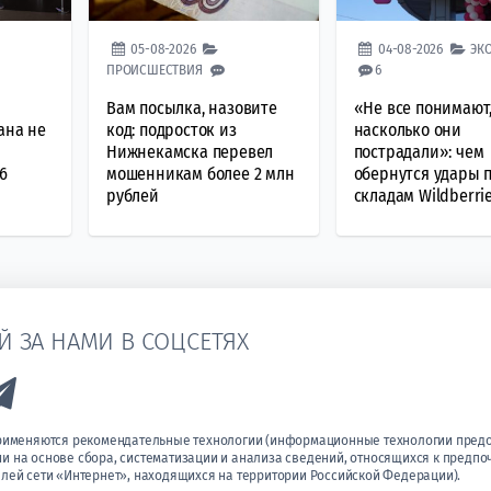
05-08-2026
04-08-2026
ЭК
ПРОИСШЕСТВИЯ
6
Вам посылка, назовите
«Не все понимают
ана не
код: подросток из
насколько они
Нижнекамска перевел
пострадали»: чем
6
мошенникам более 2 млн
обернутся удары 
рублей
складам Wildberri
Й ЗА НАМИ В СОЦСЕТЯХ
k to Vk
Link to Telegram
применяются рекомендательные технологии (информационные технологии пред
 на основе сбора, систематизации и анализа сведений, относящихся к предпо
лей сети «Интернет», находящихся на территории Российской Федерации).