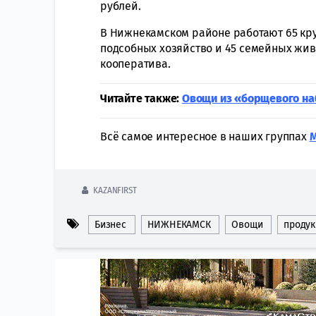
рублей.
В Нижнекамском районе работают 65 кру
подсобных хозяйство и 45 семейных жи
кооператива.
Читайте также:
Овощи из «борщевого на
Всё самое интересное в наших группах
KAZANFIRST
Бизнес
НИЖНЕКАМСК
Овощи
продук