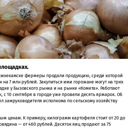
площадках.
ижнекамске фермеры продали продукцию, среди которой
м на 7 млн рублей. Закупиться ими горожане могут на трех
адке у Бызовского рынка и на рынке «Комета». Работают
, с 10 сентября в городе уже провели десять ярмарок. Об
л замруководителя исполкома по сельскому хозяйству
ым ценам. К примеру, килограмм картофеля стоит от 20 до
говядина — от 460 рублей. Десяток яиц продают за 75