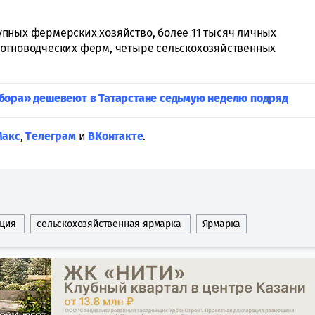
пных фермерских хозяйство, более 11 тысяч личных
вотноводческих ферм, четыре сельскохозяйственных
бора» дешевеют в Татарстане седьмую неделю подряд
Макс
,
Tелеграм
и
ВКонтакте
.
ция
сельскохозяйственная ярмарка
Ярмарка