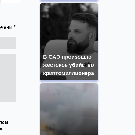
мечены
*
В ОАЭ произошло
жестокое убийство
криптомиллионера
ях и
*