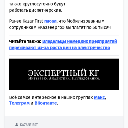
также круглосуточно будут
работать диспетчерские.
Ранее KazanFirst
писал
, что Мобилизованным
сотрудникам «Казэнерго» выплатят по 50 тысяч
Читайте также:
Владельцы немецких предприятий
переживают из-за роста цен на электричество
Всё самое интересное в наших группах
Макс
,
Tелеграм
и
ВКонтакте
.
KAZANFIRST