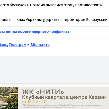
с это беспокоит. Поэтому пытаемся этому противостоять, —
аявил о планах Украины ударить по территории Белоруссии
 стоит на пороге ядерного конфликта
Макс
,
Tелеграм
и
ВКонтакте
.