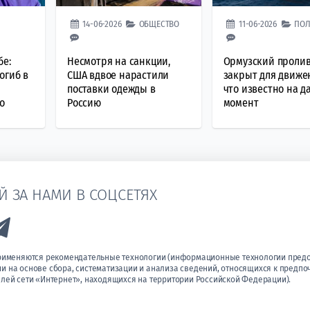
14-06-2026
ОБЩЕСТВО
11-06-2026
ПОЛ
бе:
Несмотря на санкции,
Ормузский проли
огиб в
США вдвое нарастили
закрыт для движе
поставки одежды в
что известно на 
о
Россию
момент
Й ЗА НАМИ В СОЦСЕТЯХ
k to Vk
Link to Telegram
применяются рекомендательные технологии (информационные технологии пред
 на основе сбора, систематизации и анализа сведений, относящихся к предпо
лей сети «Интернет», находящихся на территории Российской Федерации).