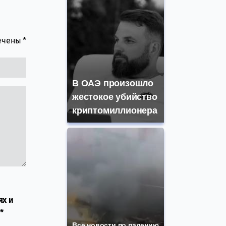
мечены
*
В ОАЭ произошло
жестокое убийство
криптомиллионера
ях и
*
Все новости по падению