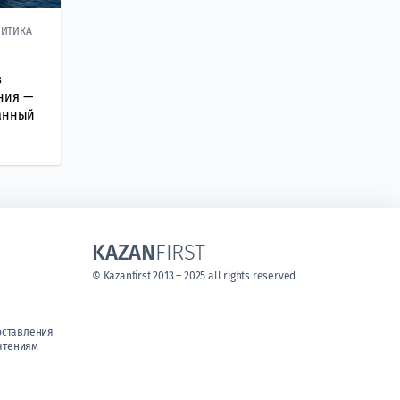
ИТИКА
в
ния —
данный
KAZAN
FIRST
© Kazanfirst 2013 – 2025 all rights reserved
оставления
чтениям