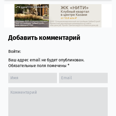
Добавить комментарий
Comment section
Войти:
Ваш адрес email не будет опубликован.
Обязательные поля помечены
*