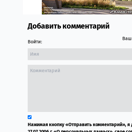
Добавить комментарий
Comment section
Ваш 
Войти:
Нажимая кнопку «Отправить комментарий», я 
27.07.2006 г. «О персональных данных», свое с