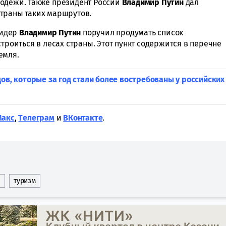
лодежи. Также президент России
Владимир
Путин
дал
траны таких маршрутов.
лидер
Владимир Путин
поручил продумать список
троиться в лесах страны. Этот пункт содержится в перечне
емля.
дов, которые за год стали более востребованы у российских
Макс
,
Tелеграм
и
ВКонтакте
.
туризм