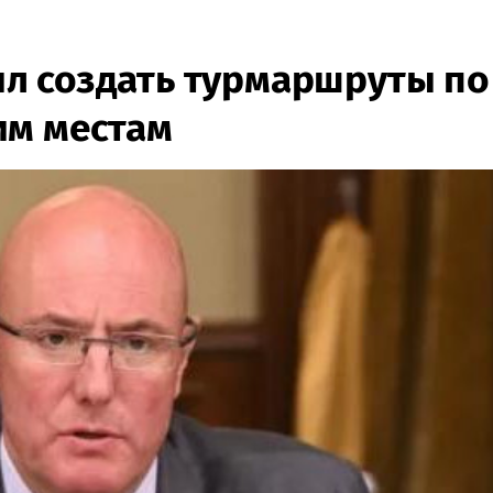
л создать турмаршруты по
им местам