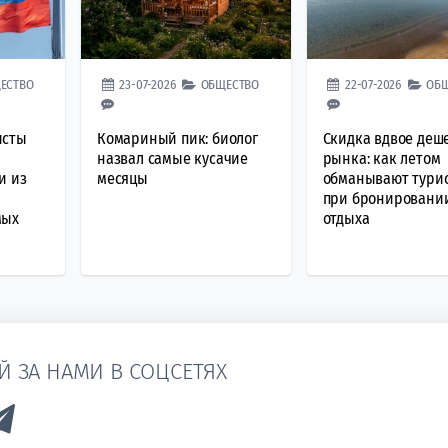
ЕСТВО
23-07-2026
ОБЩЕСТВО
22-07-2026
ОБ
исты
Комариный пик: биолог
Скидка вдвое деш
назвал самые кусачие
рынка: как летом
и из
месяцы
обманывают тури
при бронировани
мых
отдыха
Й ЗА НАМИ В СОЦСЕТЯХ
k to Vk
Link to Telegram