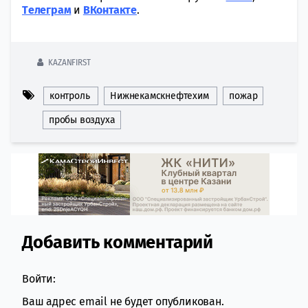
Tелеграм
и
ВКонтакте
.
KAZANFIRST
контроль
Нижнекамскнефтехим
пожар
пробы воздуха
Добавить комментарий
Comment section
Войти:
Ваш адрес email не будет опубликован.