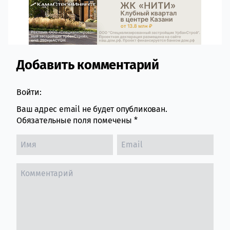
Добавить комментарий
Comment section
Войти:
Ваш адрес email не будет опубликован.
Обязательные поля помечены
*