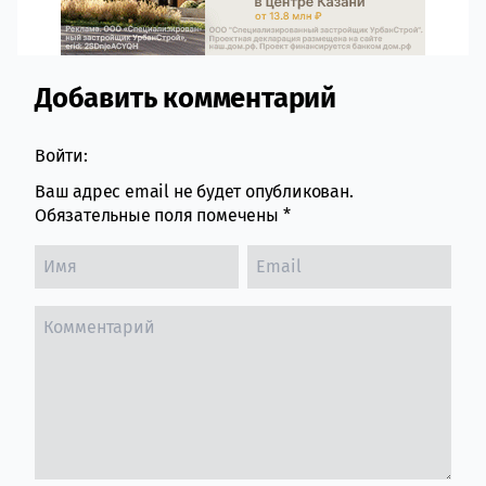
Добавить комментарий
Comment section
Войти:
Ваш адрес email не будет опубликован.
Обязательные поля помечены
*