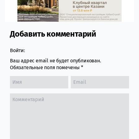
Добавить комментарий
Comment section
Войти:
Ваш адрес email не будет опубликован.
Обязательные поля помечены
*