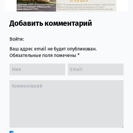
Добавить комментарий
Comment section
Войти:
Ваш адрес email не будет опубликован.
Обязательные поля помечены
*