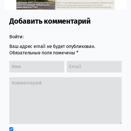
Добавить комментарий
Comment section
Войти:
Ваш адрес email не будет опубликован.
Обязательные поля помечены
*