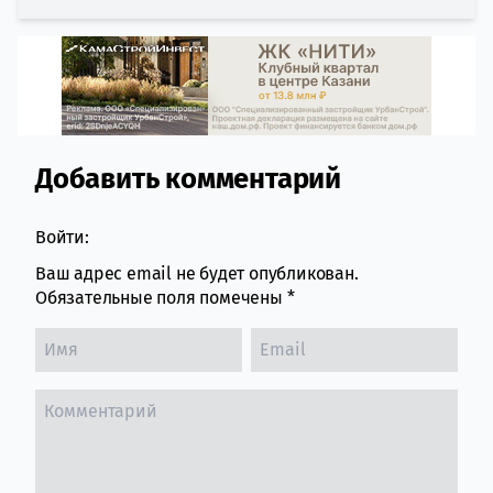
Добавить комментарий
Comment section
Войти:
Ваш адрес email не будет опубликован.
Обязательные поля помечены
*