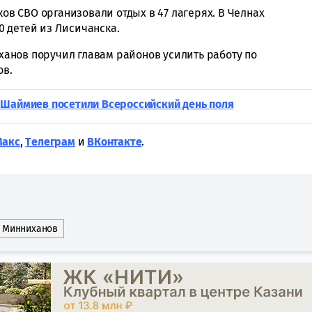
ков СВО организовали отдых в 47 лагерях. В Челнах
 детей из Лисичанска.
иханов поручил главам районов усилить работу по
ов.
 Шаймиев посетили Всероссийский день поля
Макс
,
Tелеграм
и
ВКонтакте
.
м Минниханов