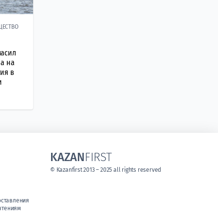
ЩЕСТВО
ласил
а на
ия в
и
KAZAN
FIRST
© Kazanfirst 2013 – 2025 all rights reserved
оставления
чтениям