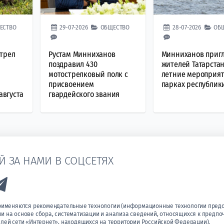
ЕСТВО
29-07-2026
ОБЩЕСТВО
28-07-2026
ОБ
стрел
Рустам Минниханов
Минниханов приг
поздравил 430
жителей Татарстан
мотострелковый полк с
летние мероприят
о
присвоением
парках республик
августа
гвардейского звания
Й ЗА НАМИ В СОЦСЕТЯХ
k to Vk
Link to Telegram
применяются рекомендательные технологии (информационные технологии пред
 на основе сбора, систематизации и анализа сведений, относящихся к предпо
лей сети «Интернет», находящихся на территории Российской Федерации).