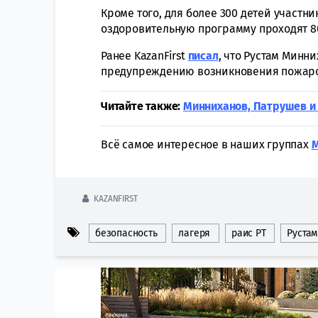
Кроме того, для более 300 детей участни
оздоровительную программу проходят 80
Ранее KazanFirst
писал
, что Рустам Минн
предупреждению возникновения пожар
Читайте также:
Минниханов, Патрушев и
Всё самое интересное в наших группах
KAZANFIRST
безопасность
лагеря
раис РТ
Руста