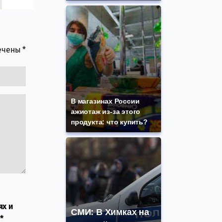
мечены
*
В магазинах России
ажиотаж из-за этого
продукта: что купить?
ях и
СМИ: В Химках на
*