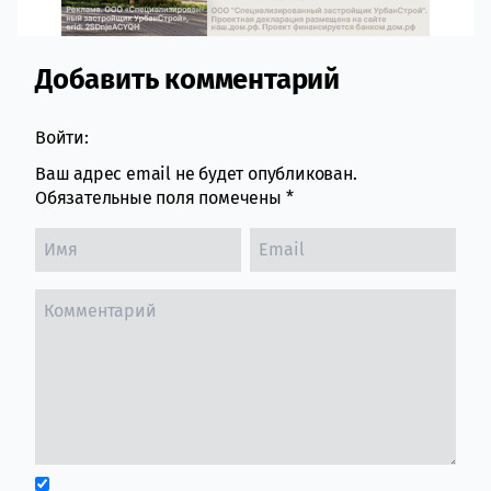
Добавить комментарий
Comment section
Войти:
Ваш адрес email не будет опубликован.
Обязательные поля помечены
*