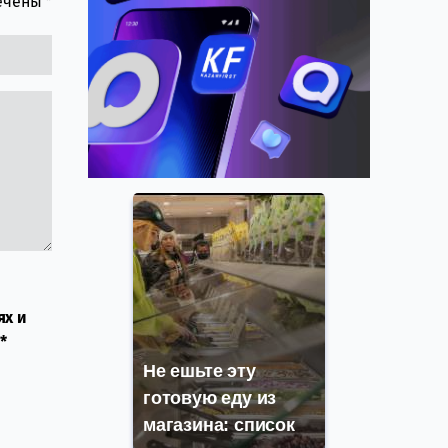
мечены
*
ях и
*
Не ешьте эту
готовую еду из
магазина: список