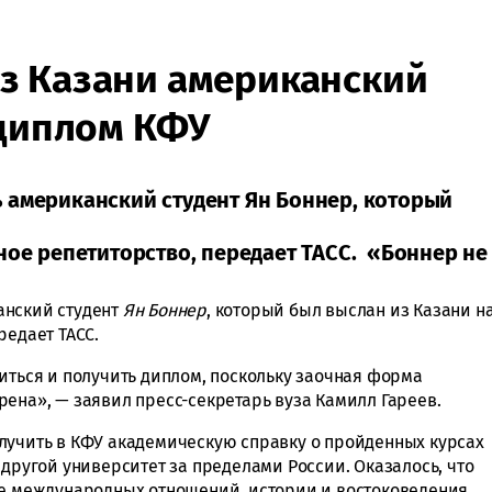
з Казани американский
 диплом КФУ
 американский студент Ян Боннер, который
ное репетиторство, передает ТАCC. «Боннер не
анский студент
Ян Боннер
, который был выслан из Казани н
редает ТАCC.
иться и получить диплом, поскольку заочная форма
рена», — заявил пресс-секретарь вуза Камилл Гареев.
лучить в КФУ академическую справку о пройденных курсах
 другой университет за пределами России. Оказалось, что
те международных отношений, истории и востоковедения