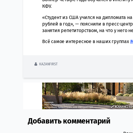
КФУ.
«Студент из США учился на дипломата на
рублей в год», — пояснили в пресс-цент
занятия репетиторством, на что у него 
Всё самое интересное в наших группах
KAZANFIRST
Добавить комментарий
Comment section