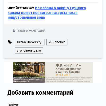
Читайте также:
Из Казани в Каир: у Суэцкого
канала может появиться татарстанская
индустриальная зона
ГУЗЕЛЬ МУХАМЕТШИНА
Urban University
Иннополис
уголовное дело
Добавить комментарий
Comment section
Войти: