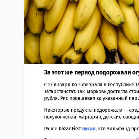
За этот же период подорожали о
С 27 января по 3 февраля в Республике 
Татарстанстат. Так, морковь достигла сто
рубля. Рис подешевел за указанный пери
Некоторые продукты подорожали — среди
полукопченая, маргарин, детские овощн
Ранее KazanFirst
писал
, что Вильфанд пр