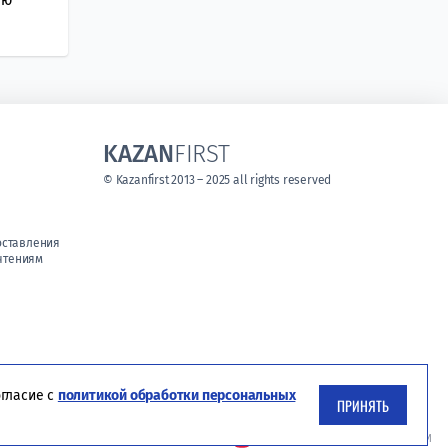
KAZAN
FIRST
© Kazanfirst 2013 – 2025 all rights reserved
оставления
чтениям
огласие с
политикой обработки персональных
ПРИНЯТЬ
Студия ЯЛ - создание сайтов для СМИ