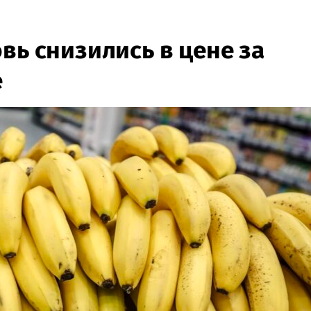
вь снизились в цене за
е