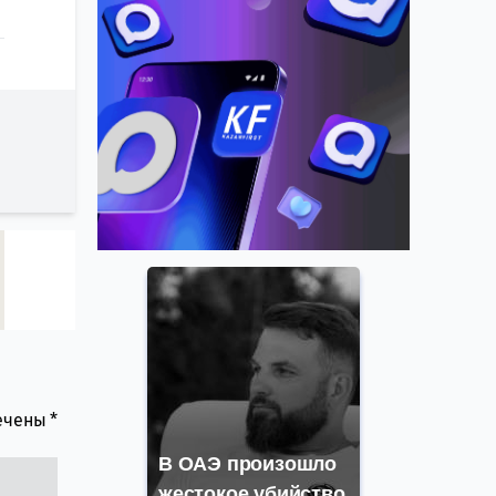
мечены
*
В ОАЭ произошло
жестокое убийство