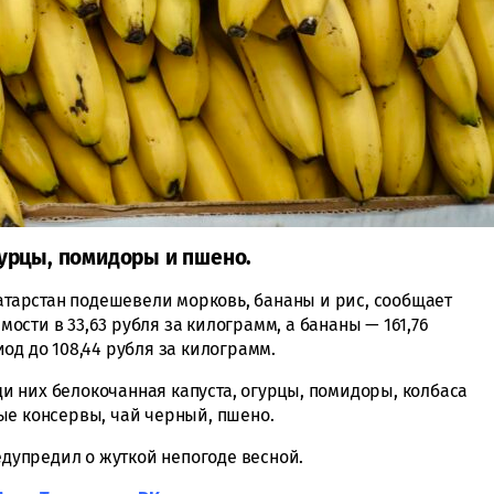
гурцы, помидоры и пшено.
Татарстан подешевели морковь, бананы и рис, сообщает
имости в 33,63 рубля за килограмм, а бананы — 161,76
од до 108,44 рубля за килограмм.
 них белокочанная капуста, огурцы, помидоры, колбаса
ые консервы, чай черный, пшено.
едупредил о жуткой непогоде весной.