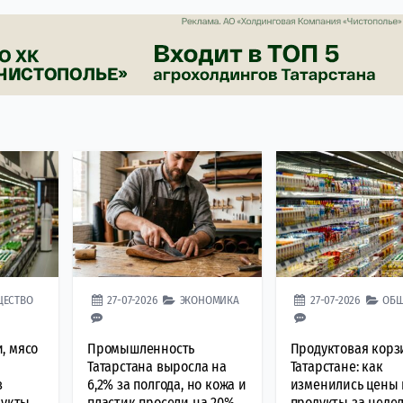
ЩЕСТВО
27-07-2026
ЭКОНОМИКА
27-07-2026
ОБЩ
, мясо
Промышленность
Продуктовая корз
Татарстана выросла на
Татарстане: как
в
6,2% за полгода, но кожа и
изменились цены 
дукты
пластик просели на 20%
продукты за неде