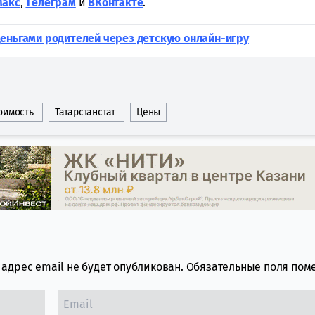
Макс
,
Tелеграм
и
ВКонтакте
.
еньгами родителей через детскую онлайн-игру
оимость
Татарстанстат
Цены
адрес email не будет опубликован.
Обязательные поля по