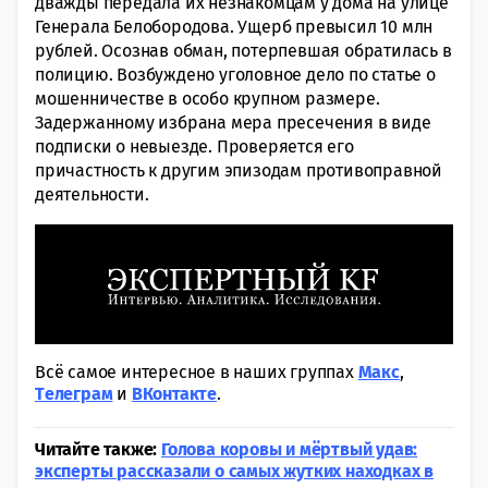
дважды передала их незнакомцам у дома на улице
Генерала Белобородова. Ущерб превысил 10 млн
рублей. Осознав обман, потерпевшая обратилась в
полицию. Возбуждено уголовное дело по статье о
мошенничестве в особо крупном размере.
Задержанному избрана мера пресечения в виде
подписки о невыезде. Проверяется его
причастность к другим эпизодам противоправной
деятельности.
Всё самое интересное в наших группах
Макс
,
Tелеграм
и
ВКонтакте
.
Читайте также:
Голова коровы и мёртвый удав:
эксперты рассказали о самых жутких находках в