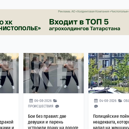
06-08-2026
04-08-2026
ОБ
ПРОИСШЕСТВИЯ
Бои без правил: две
Полицейские пой
 дракой
девушки и парень
неадеквата, кото
шками и
устроили драку на дороге
напал на женщину