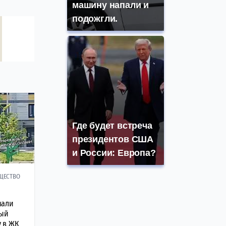
машину напали и
подожгли.
Где будет встреча
президентов США
и России: Европа?
ЩЕСТВО
мали
рый
 в ЖК