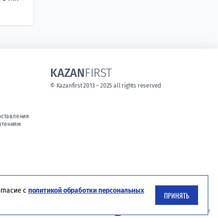
KAZAN
FIRST
© Kazanfirst 2013 – 2025 all rights reserved
оставления
чтениям
огласие с
политикой обработки персональных
ПРИНЯТЬ
Студия ЯЛ - создание сайтов для СМИ