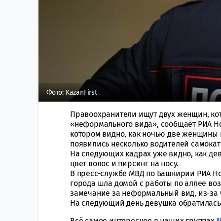
Фото: KazanFirst
Правоохранители ищут двух женщин, ко
«неформального вида», сообщает РИА Нов
котором видно, как ночью две женщины 
появились несколько водителей самокат
На следующих кадрах уже видно, как де
цвет волос и пирсинг на носу.
В пресс-службе МВД по Башкирии РИА Но
города шла домой с работы по аллее воз
замечание за неформальный вид, из-за че
На следующий день девушка обратилась
Всё самое интересное в наших группах