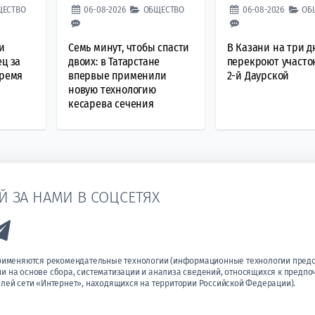
ЩЕСТВО
06-08-2026
ОБЩЕСТВО
06-08-2026
ОБ
и
Семь минут, чтобы спасти
В Казани на три д
ец за
двоих: в Татарстане
перекроют участо
время
впервые применили
2-й Даурской
новую технологию
кесарева сечения
Й ЗА НАМИ В СОЦСЕТЯХ
k to Vk
Link to Telegram
применяются рекомендательные технологии (информационные технологии пред
 на основе сбора, систематизации и анализа сведений, относящихся к предпо
лей сети «Интернет», находящихся на территории Российской Федерации).