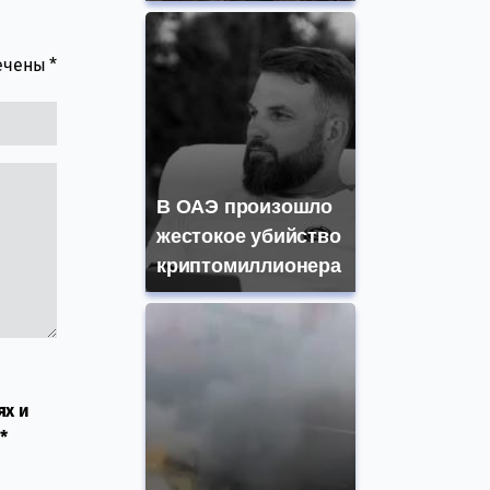
мечены
*
В ОАЭ произошло
жестокое убийство
криптомиллионера
ях и
*