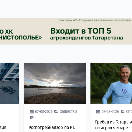
07-08-2026
ОБЩЕСТВО
07-08-2026
СП
Гребец из Татарст
вив
Роспотребнадзор по РТ:
выиграл четыре