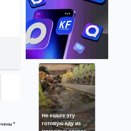
Не ешьте эту
готовую еду из
мечены
*