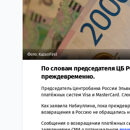
Фото: KazanFirst
По словам председателя ЦБ 
преждевременно.
Председатель Центробанка России Эльв
платёжных систем Visa и MasterCard. Сло
Как заявила Набиуллина, пока преждевр
возвращения в Россию не обращались ни 
Сообщения о возвращении платёжных си
заявлениями СМИ о потенциальном
возо