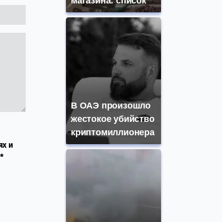
магазина: список
В ОАЭ произошло
жестокое убийство
криптомиллионера
ях и
*