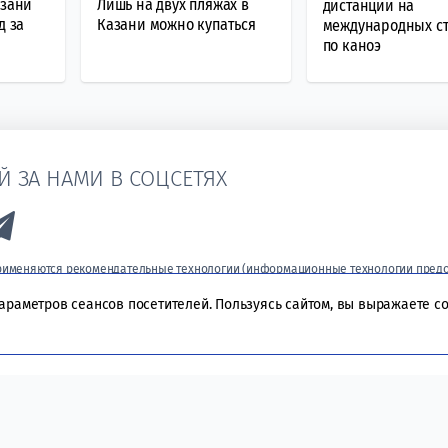
азани
Лишь на двух пляжах в
дистанции на
д за
Казани можно купаться
международных ст
по каноэ
Й ЗА НАМИ В СОЦСЕТЯХ
k to Vk
Link to Telegram
применяются рекомендательные технологии (информационные технологии пред
 на основе сбора, систематизации и анализа сведений, относящихся к предпо
лей сети «Интернет», находящихся на территории Российской Федерации).
параметров сеансов посетителей. Пользуясь сайтом, вы выражаете с