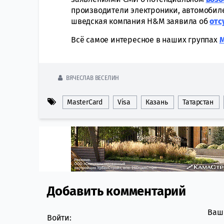
производители электроники, автомобиле
шведская компания H&M заявила об
отс
Всё самое интересное в наших группах
ВЯЧЕСЛАВ ВЕСЕЛИН
MasterCard
Visa
Казань
Татарстан
Добавить комментарий
Comment section
Ваш 
Войти: