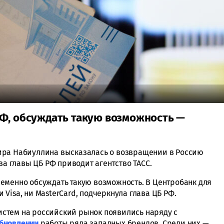
РФ, обсуждать такую возможность —
ира Набиуллина высказалась о возвращении в Россию
ва главы ЦБ РФ приводит агентство ТАСС.
еменно обсуждать такую возможность. В Центробанк для
Visa, ни MasterCard, подчеркнула глава ЦБ РФ.
стем на российский рынок появились наряду с
бновлении
работы ряда западных брендов. Среди них —