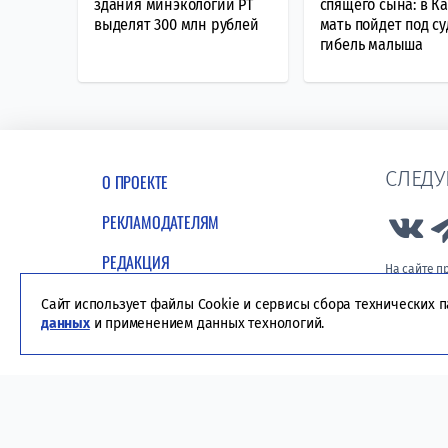
здания минэкологии РТ
спящего сына: в К
выделят 300 млн рублей
мать пойдет под су
гибель малыша
СЛЕДУ
О ПРОЕКТЕ
РЕКЛАМОДАТЕЛЯМ
Lin
РЕДАКЦИЯ
На сайте 
информации
ПОЛИТИКА
пользовате
Сайт использует файлы Cookie и сервисы сбора технических 
данных
и применением данных технологий.
КОНФИДЕНЦИАЛЬНОСТИ