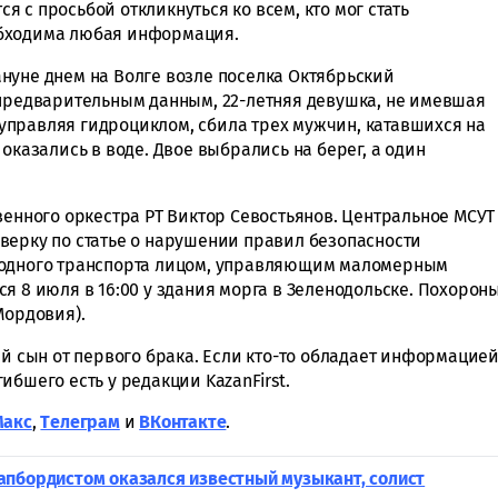
 с просьбой откликнуться ко всем, кто мог стать
обходима любая информация.
нуне днем на Волге возле поселка Октябрьский
 предварительным данным, 22-летняя девушка, не имевшая
правляя гидроциклом, сбила трех мужчин, катавшихся на
оказались в воде. Двое выбрались на берег, а один
венного оркестра РТ Виктор Севостьянов. Центральное МСУТ
верку по статье о нарушении правил безопасности
водного транспорта лицом, управляющим маломерным
я 8 июля в 16:00 у здания морга в Зеленодольске. Похорон
Мордовия).
ий сын от первого брака. Если кто-то обладает информацие
ибшего есть у редакции KazanFirst.
Макс
,
Tелеграм
и
ВКонтакте
.
апбордистом оказался известный музыкант, солист