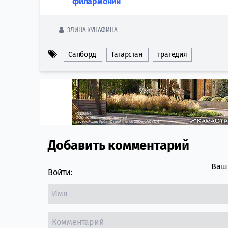
филармонии
ЭЛИНА КУНАФИНА
Сапборд
Татарстан
трагедия
Добавить комментарий
Comment section
Ваш 
Войти: