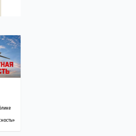
ублике
сность»