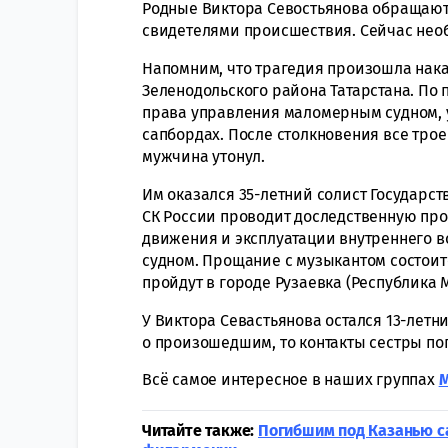
Родные Виктора Севостьянова обращаются
свидетелями происшествия. Сейчас не
Напомним, что трагедия произошла нака
Зеленодольского района Татарстана. По
права управления маломерным судном, у
сапбордах. После столкновения все трое 
мужчина утонул.
Им оказался 35-летний солист Государст
СК России проводит доследственную про
движения и эксплуатации внутреннего 
судном. Прощание с музыкантом состоитс
пройдут в городе Рузаевка (Республика 
У Виктора Севастьянова остался 13-летн
о произошедшим, то контакты сестры пог
Всё самое интересное в наших группах
Читайте также:
Погибшим под Казанью с