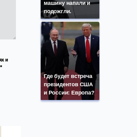
машину напали и
подожгли.
ях и
*
Где будет встреча
президентов США
и России: Европа?