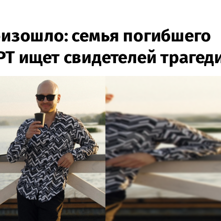
роизошло: семья погибшего
РТ ищет свидетелей трагед