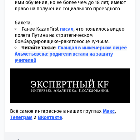
ими обучения, но не более чем до 18 лет, имеют
право на получение социального проездного
билета.
Ранее KazanFirst
писал
, что появилось видео
полета Путина на стратегическом
бомбардировщике-ракетоносце Ту-160М.
Читайте также:
Скандал в инженерном лицее
Альметьевска: родители встали на защиту
учителей
Всё самое интересное в наших группах
Макс
,
Tелеграм
и
ВКонтакте
.