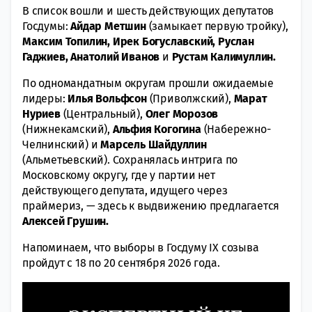
В список вошли и шесть действующих депутатов
Госдумы:
Айдар Метшин
(замыкает первую тройку),
Максим Топилин, Ирек Богуславский, Руслан
Гаджиев, Анатолий Иванов
и
Рустам Калимуллин.
По одномандатным округам прошли ожидаемые
лидеры:
Илья Вольфсон
(Приволжский),
Марат
Нуриев
(Центральный),
Олег Морозов
(Нижнекамский),
Альфия Когогина
(Набережно-
Челнинский) и
Марсель Шайдуллин
(Альметьевский). Сохранялась интрига по
Московскому округу, где у партии нет
действующего депутата, идущего через
праймериз, — здесь к выдвижению предлагается
Алексей Грушин.
Напоминаем, что выборы в Госдуму IX созыва
пройдут с 18 по 20 сентября 2026 года.