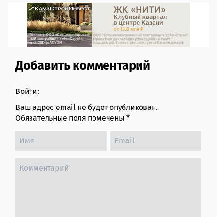
Добавить комментарий
Comment section
Войти:
Ваш адрес email не будет опубликован.
Обязательные поля помечены
*