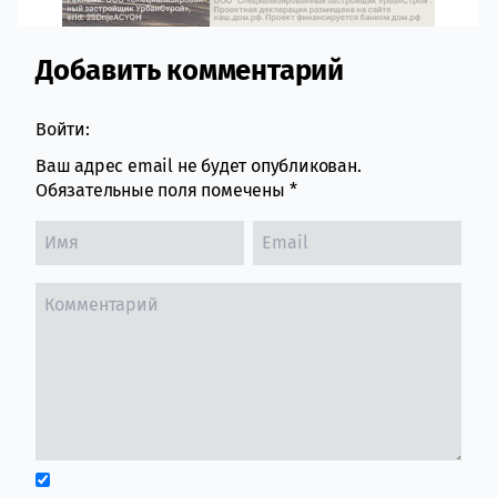
Добавить комментарий
Comment section
Войти:
Ваш адрес email не будет опубликован.
Обязательные поля помечены
*